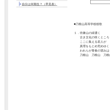
自分は何期生？（早見表）
■刀根山高等学校校歌
１．
待兼山の緑濃く
古き文化の咲くところ
ここに集える若人が
真理をもとめ究めゆく
われらが青春の望みは
刀根山 刀根山 刀根