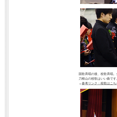
国歌斉唱の後、校歌斉唱。
刀根山の校歌はいい曲です
→
参考リンク：校歌はこち