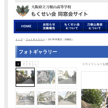
トップ
>
フォトギャラリー
> 2017年卒業式（38期生）
フォトギャラリー
1
2
3
››
スライドショーを